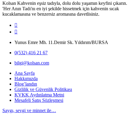
Kolsan Kahvenin eşsiz tadıyla, dolu dolu yaşamın keyfini çıkarın.
'Her Anın Tadı'nı en iyi şekilde hissetmek için kahvenin sıcak
kucaklamasına ve benzersiz aromasına davetlisiniz.
Yunus Emre Mh. 11.Demir Sk. Yıldırım/BURSA
0(532) 416 21 67
bilgi@kolsan.com
Ana Sayfa
Hakkımızda
Blog’landın
Gizlilik ve Güvenlik Politikası
KVKK Aydınlatma Metni
Mesafeli Satış Sözleşmesi
Saygı, sevgi ve minnet ile…