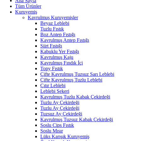
Ana Sayfa
Tüm Ürünler
Kuruyemiş
Kavrulmuş Kuruyemişler
Beyaz Leblebi
Tuzlu Fıstık
Boz Antep Fıstığı
Kavrulmuş Antep Fıstığı
Siirt Fıstığı
Kabuklu Yer Fıstığı
Kavrulmuş Kaju
Kavrulmuş Fındık İçi
Topy Fıstık
Çifte Kavrulmuş Tuzsuz Sarı Leblebi
Çifte Kavrulmuş Tuzlu Leblebi
Çıtır Leblebi
Leblebi Şekeri
Kavrulmuş Tuzlu Kabak Çekirdeği
Tuzlu Ay Çekirdeği
Tuzlu Ay Çekirdeği
Tuzsuz Ay Çekirdeği
Kavrulmuş Tuzsuz Kabak Çekirdeği
Soslu Cips Fıstık
Soslu Mısır
Lüks Karışık Kuruyemiş