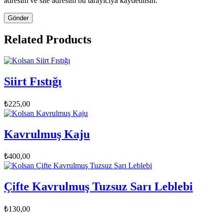
adresim ve site adresim bu tarayıcıya kaydedilsin.
Related Products
Siirt Fıstığı
₺
225,00
Kavrulmuş Kaju
₺
400,00
Çifte Kavrulmuş Tuzsuz Sarı Leblebi
₺
130,00