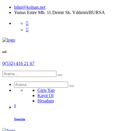
bilgi@kolsan.net
Yunus Emre Mh. 11.Demir Sk. Yıldırım/BURSA
tel:
0(532) 416 21 67
Giriş Yap
Kayıt Ol
Hesabım
0
Sepetim