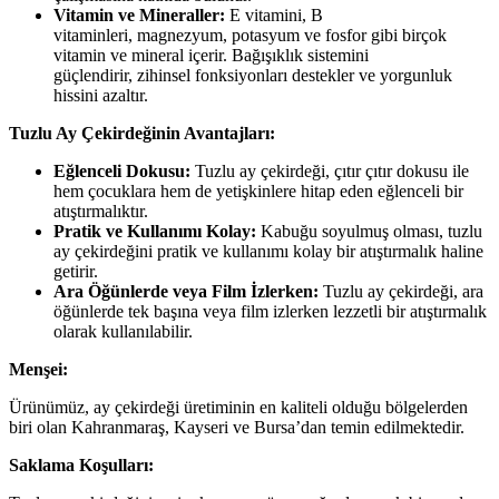
Vitamin ve Mineraller:
E vitamini, B
vitaminleri, magnezyum, potasyum ve fosfor gibi birçok
vitamin ve mineral içerir. Bağışıklık sistemini
güçlendirir, zihinsel fonksiyonları destekler ve yorgunluk
hissini azaltır.
Tuzlu Ay Çekirdeğinin Avantajları:
Eğlenceli Dokusu:
Tuzlu ay çekirdeği, çıtır çıtır dokusu ile
hem çocuklara hem de yetişkinlere hitap eden eğlenceli bir
atıştırmalıktır.
Pratik ve Kullanımı Kolay:
Kabuğu soyulmuş olması, tuzlu
ay çekirdeğini pratik ve kullanımı kolay bir atıştırmalık haline
getirir.
Ara Öğünlerde veya Film İzlerken:
Tuzlu ay çekirdeği, ara
öğünlerde tek başına veya film izlerken lezzetli bir atıştırmalık
olarak kullanılabilir.
Menşei:
Ürünümüz, ay çekirdeği üretiminin en kaliteli olduğu bölgelerden
biri olan Kahranmaraş, Kayseri ve Bursa’dan temin edilmektedir.
Saklama Koşulları: