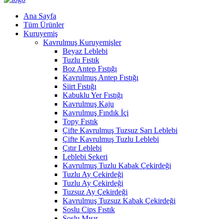
Ana Sayfa
Tüm Ürünler
Kuruyemiş
Kavrulmuş Kuruyemişler
Beyaz Leblebi
Tuzlu Fıstık
Boz Antep Fıstığı
Kavrulmuş Antep Fıstığı
Siirt Fıstığı
Kabuklu Yer Fıstığı
Kavrulmuş Kaju
Kavrulmuş Fındık İçi
Topy Fıstık
Çifte Kavrulmuş Tuzsuz Sarı Leblebi
Çifte Kavrulmuş Tuzlu Leblebi
Çıtır Leblebi
Leblebi Şekeri
Kavrulmuş Tuzlu Kabak Çekirdeği
Tuzlu Ay Çekirdeği
Tuzlu Ay Çekirdeği
Tuzsuz Ay Çekirdeği
Kavrulmuş Tuzsuz Kabak Çekirdeği
Soslu Cips Fıstık
Soslu Mısır