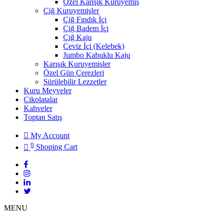
Özel Karışık Kuruyemiş
Çiğ Kuruyemişler
Çiğ Fındık İçi
Çiğ Badem İçi
Çiğ Kaju
Ceviz İçi (Kelebek)
Jumbo Kabuklu Kaju
Karışık Kuruyemişler
Özel Gün Çerezleri
Sürülebilir Lezzetler
Kuru Meyveler
Çikolatalar
Kahveler
Toptan Satış
My Account
0
Shoping Cart
MENU