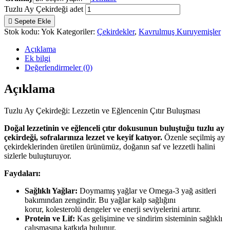
Tuzlu Ay Çekirdeği adet
Sepete Ekle
Stok kodu:
Yok
Kategoriler:
Çekirdekler
,
Kavrulmuş Kuruyemişler
Açıklama
Ek bilgi
Değerlendirmeler (0)
Açıklama
Tuzlu Ay Çekirdeği: Lezzetin ve Eğlencenin Çıtır Buluşması
Doğal lezzetinin ve eğlenceli çıtır dokusunun buluştuğu tuzlu ay
çekirdeği, sofralarınıza lezzet ve keyif katıyor.
Özenle seçilmiş ay
çekirdeklerinden üretilen ürünümüz, doğanın saf ve lezzetli halini
sizlerle buluşturuyor.
Faydaları:
Sağlıklı Yağlar:
Doymamış yağlar ve Omega-3 yağ asitleri
bakımından zengindir. Bu yağlar kalp sağlığını
korur, kolesterolü dengeler ve enerji seviyelerini artırır.
Protein ve Lif:
Kas gelişimine ve sindirim sisteminin sağlıklı
çalışmasına katkıda bulunur.